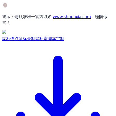
警示：请认准唯一官方域名
www.shudaxia.com
，谨防假
冒！
鼠标连点
鼠标录制
鼠标宏
脚本定制