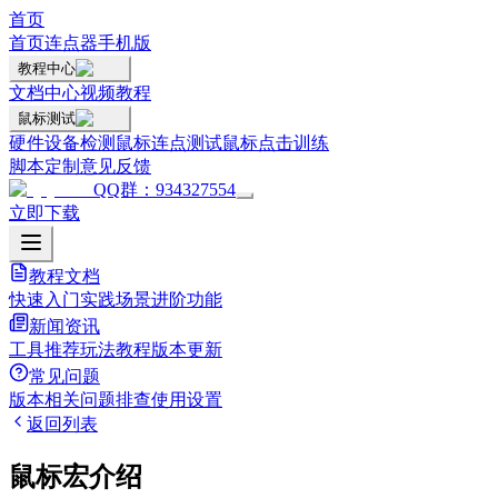
首页
首页
连点器手机版
教程中心
文档中心
视频教程
鼠标测试
硬件设备检测
鼠标连点测试
鼠标点击训练
脚本定制
意见反馈
QQ群：934327554
立即下载
教程文档
快速入门
实践场景
进阶功能
新闻资讯
工具推荐
玩法教程
版本更新
常见问题
版本相关
问题排查
使用设置
返回列表
鼠标宏介绍