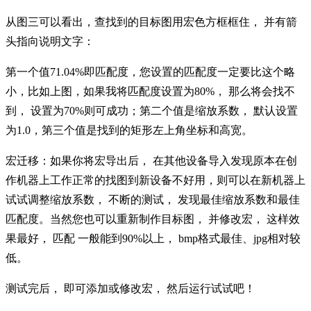
从图三可以看出，查找到的目标图用宏色方框框住，
并有箭
头指向说明文字：
第一个值
71.04%即匹配度，您设置的匹配度一定要比这个略
小，比如上图，如果我将匹配度设置为80%， 那么将会找不
到， 设置为70%则可成功；第二个值是缩放系数， 默认设置
为1.0，第三个值是找到的矩形左上角坐标和高宽。
宏迁移：
如果你将宏导出后，
在其他设备导入发现原本在创
作机器上工作正常的找图到新设备不好用，则可以在新机器上
试试调整缩放系数，
不断的测试，
发现最佳缩放系数和最佳
匹配度。当然您也可以重新制作目标图，
并修改宏，
这样效
果最好，
匹配
一般能到
90%以上， bmp格式最佳、jpg相对较
低。
测试完后，
即可添加或修改宏，
然后运行试试吧！