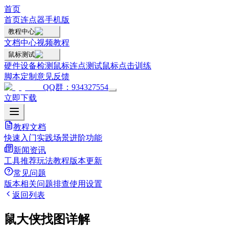
首页
首页
连点器手机版
教程中心
文档中心
视频教程
鼠标测试
硬件设备检测
鼠标连点测试
鼠标点击训练
脚本定制
意见反馈
QQ群：934327554
立即下载
教程文档
快速入门
实践场景
进阶功能
新闻资讯
工具推荐
玩法教程
版本更新
常见问题
版本相关
问题排查
使用设置
返回列表
鼠大侠找图详解