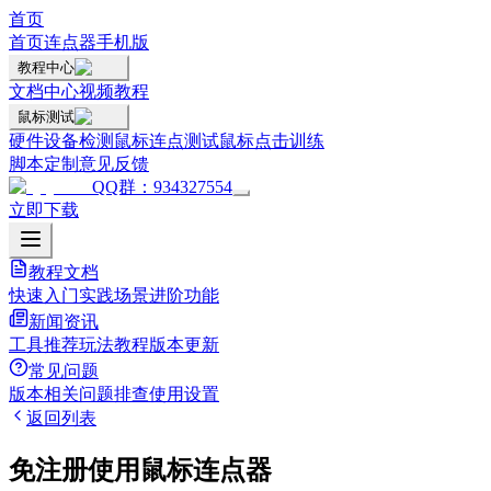
首页
首页
连点器手机版
教程中心
文档中心
视频教程
鼠标测试
硬件设备检测
鼠标连点测试
鼠标点击训练
脚本定制
意见反馈
QQ群：934327554
立即下载
教程文档
快速入门
实践场景
进阶功能
新闻资讯
工具推荐
玩法教程
版本更新
常见问题
版本相关
问题排查
使用设置
返回列表
免注册使用鼠标连点器