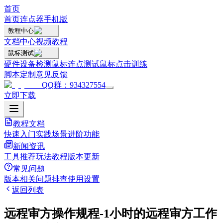
首页
首页
连点器手机版
教程中心
文档中心
视频教程
鼠标测试
硬件设备检测
鼠标连点测试
鼠标点击训练
脚本定制
意见反馈
QQ群：934327554
立即下载
教程文档
快速入门
实践场景
进阶功能
新闻资讯
工具推荐
玩法教程
版本更新
常见问题
版本相关
问题排查
使用设置
返回列表
远程审方操作规程-1小时的远程审方工作