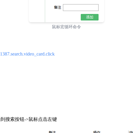
鼠标宏循环命令
387.search.video_card.click
动到搜索按钮->鼠标点击左键