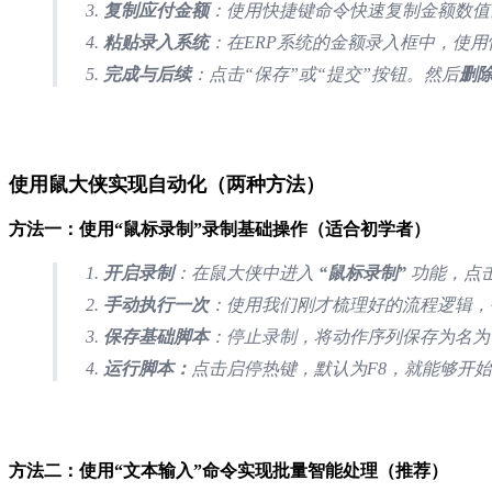
复制应付金额
：使用快捷键命令快速复制金额数值
粘贴录入系统
：在ERP系统的金额录入框中，使
完成与后续
：点击“保存”或“提交”按钮。然后
删除
使用鼠大侠实现自动化（两种方法）
方法一：使用“鼠标录制”录制基础操作（适合初学者）
开启录制
：在鼠大侠中进入
“鼠标录制”
功能，点击
手动执行一次
：使用我们刚才梳理好的流程逻辑，手动
保存基础脚本
：停止录制，将动作序列保存为名为
运行脚本：
点击启停热键，默认为F8，就能够开
方法二：使用“文本输入”命令实现批量智能处理（推荐）