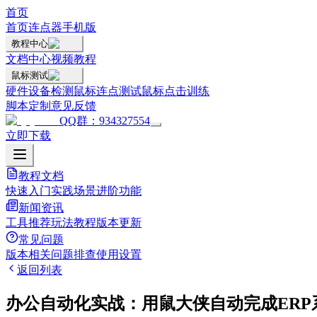
首页
首页
连点器手机版
教程中心
文档中心
视频教程
鼠标测试
硬件设备检测
鼠标连点测试
鼠标点击训练
脚本定制
意见反馈
QQ群：934327554
立即下载
教程文档
快速入门
实践场景
进阶功能
新闻资讯
工具推荐
玩法教程
版本更新
常见问题
版本相关
问题排查
使用设置
返回列表
办公自动化实战：用鼠大侠自动完成ERP