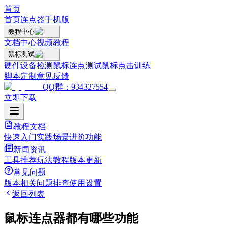
首页
首页
连点器手机版
教程中心
文档中心
视频教程
鼠标测试
硬件设备检测
鼠标连点测试
鼠标点击训练
脚本定制
意见反馈
QQ群：934327554
立即下载
教程文档
快速入门
实践场景
进阶功能
新闻资讯
工具推荐
玩法教程
版本更新
常见问题
版本相关
问题排查
使用设置
返回列表
鼠标连点器都有哪些功能