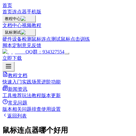
首页
首页
连点器手机版
教程中心
文档中心
视频教程
鼠标测试
硬件设备检测
鼠标连点测试
鼠标点击训练
脚本定制
意见反馈
QQ群：934327554
立即下载
教程文档
快速入门
实践场景
进阶功能
新闻资讯
工具推荐
玩法教程
版本更新
常见问题
版本相关
问题排查
使用设置
返回列表
鼠标连点器哪个好用