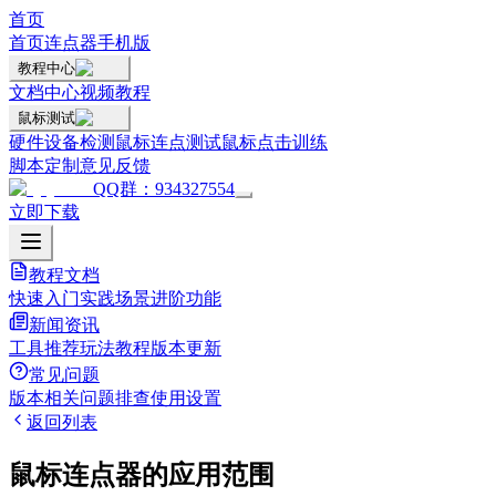
首页
首页
连点器手机版
教程中心
文档中心
视频教程
鼠标测试
硬件设备检测
鼠标连点测试
鼠标点击训练
脚本定制
意见反馈
QQ群：934327554
立即下载
教程文档
快速入门
实践场景
进阶功能
新闻资讯
工具推荐
玩法教程
版本更新
常见问题
版本相关
问题排查
使用设置
返回列表
鼠标连点器的应用范围