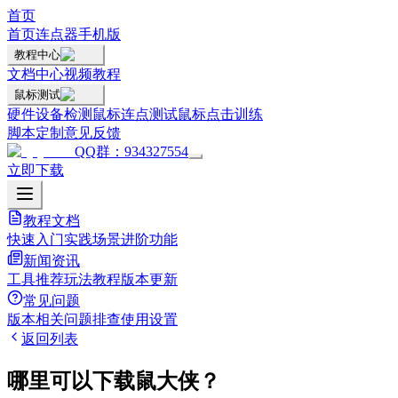
首页
首页
连点器手机版
教程中心
文档中心
视频教程
鼠标测试
硬件设备检测
鼠标连点测试
鼠标点击训练
脚本定制
意见反馈
QQ群：934327554
立即下载
教程文档
快速入门
实践场景
进阶功能
新闻资讯
工具推荐
玩法教程
版本更新
常见问题
版本相关
问题排查
使用设置
返回列表
哪里可以下载鼠大侠？