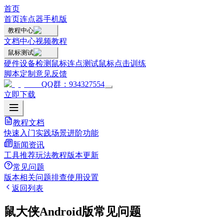
首页
首页
连点器手机版
教程中心
文档中心
视频教程
鼠标测试
硬件设备检测
鼠标连点测试
鼠标点击训练
脚本定制
意见反馈
QQ群：934327554
立即下载
教程文档
快速入门
实践场景
进阶功能
新闻资讯
工具推荐
玩法教程
版本更新
常见问题
版本相关
问题排查
使用设置
返回列表
鼠大侠Android版常见问题