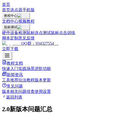
首页
首页
连点器手机版
教程中心
文档中心
视频教程
鼠标测试
硬件设备检测
鼠标连点测试
鼠标点击训练
脚本定制
意见反馈
QQ群：934327554
立即下载
教程文档
快速入门
实践场景
进阶功能
新闻资讯
工具推荐
玩法教程
版本更新
常见问题
版本相关
问题排查
使用设置
返回列表
2.0新版本问题汇总