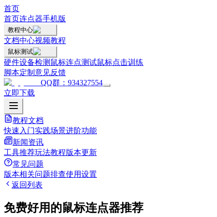
首页
首页
连点器手机版
教程中心
文档中心
视频教程
鼠标测试
硬件设备检测
鼠标连点测试
鼠标点击训练
脚本定制
意见反馈
QQ群：934327554
立即下载
教程文档
快速入门
实践场景
进阶功能
新闻资讯
工具推荐
玩法教程
版本更新
常见问题
版本相关
问题排查
使用设置
返回列表
免费好用的鼠标连点器推荐