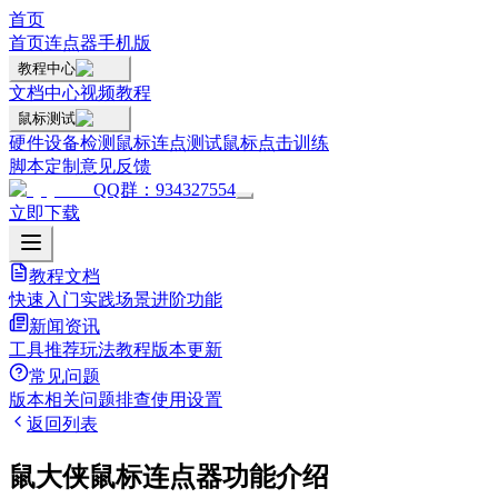
首页
首页
连点器手机版
教程中心
文档中心
视频教程
鼠标测试
硬件设备检测
鼠标连点测试
鼠标点击训练
脚本定制
意见反馈
QQ群：934327554
立即下载
教程文档
快速入门
实践场景
进阶功能
新闻资讯
工具推荐
玩法教程
版本更新
常见问题
版本相关
问题排查
使用设置
返回列表
鼠大侠鼠标连点器功能介绍